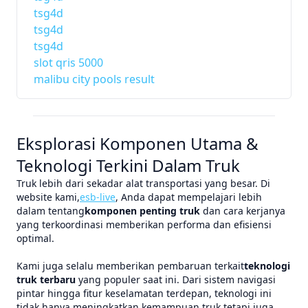
tsg4d
tsg4d
tsg4d
slot qris 5000
malibu city pools result
Eksplorasi Komponen Utama &
Teknologi Terkini Dalam Truk
Truk lebih dari sekadar alat transportasi yang besar. Di
website kami,
esb-live
, Anda dapat mempelajari lebih
dalam tentang
komponen penting truk
dan cara kerjanya
yang terkoordinasi memberikan performa dan efisiensi
optimal.
Kami juga selalu memberikan pembaruan terkait
teknologi
truk terbaru
yang populer saat ini. Dari sistem navigasi
pintar hingga fitur keselamatan terdepan, teknologi ini
tidak hanya meningkatkan kemampuan truk tetapi juga