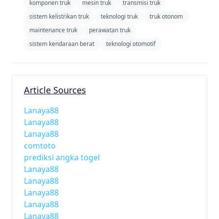
komponen truk
mesin truk
transmisi truk
sistem kelistrikan truk
teknologi truk
truk otonom
maintenance truk
perawatan truk
sistem kendaraan berat
teknologi otomotif
Article Sources
Lanaya88
Lanaya88
Lanaya88
comtoto
prediksi angka togel
Lanaya88
Lanaya88
Lanaya88
Lanaya88
Lanaya88