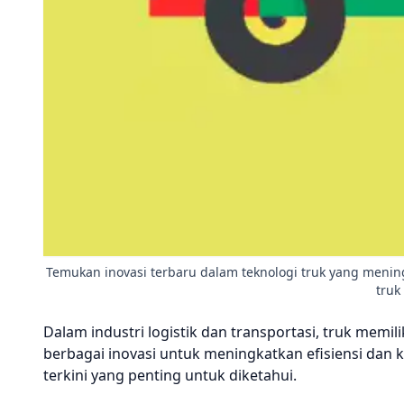
Temukan inovasi terbaru dalam teknologi truk yang menin
truk
Dalam industri logistik dan transportasi, truk mem
berbagai inovasi untuk meningkatkan efisiensi dan k
terkini yang penting untuk diketahui.