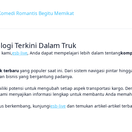
Komedi Romantis Begitu Memikat
ogi Terkini Dalam Truk
e kami,
esb-live
, Anda dapat mempelajari lebih dalam tentang
komp
k terbaru
yang populer saat ini. Dari sistem navigasi pintar hingg
an bisnis yang bergantung padanya.
iliki potensi untuk mengubah setiap aspek transportasi kargo. 
e, kami menyajikan informasi lengkap untuk membantu Anda memaha
rus berkembang, kunjungi
esb-live
dan temukan artikel-artikel terb