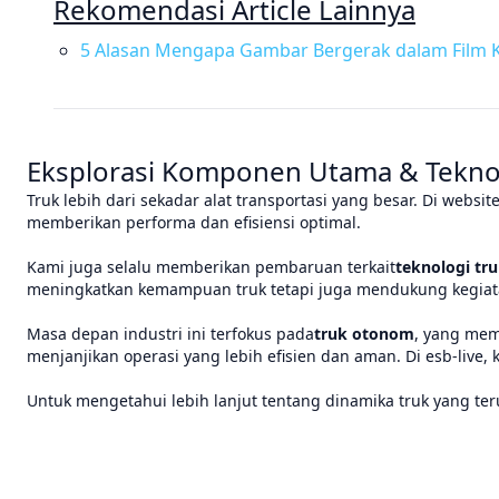
Rekomendasi Article Lainnya
5 Alasan Mengapa Gambar Bergerak dalam Film 
Eksplorasi Komponen Utama & Teknol
Truk lebih dari sekadar alat transportasi yang besar. Di websit
memberikan performa dan efisiensi optimal.
Kami juga selalu memberikan pembaruan terkait
teknologi tru
meningkatkan kemampuan truk tetapi juga mendukung kegiat
Masa depan industri ini terfokus pada
truk otonom
, yang mem
menjanjikan operasi yang lebih efisien dan aman. Di esb-liv
Untuk mengetahui lebih lanjut tentang dinamika truk yang te