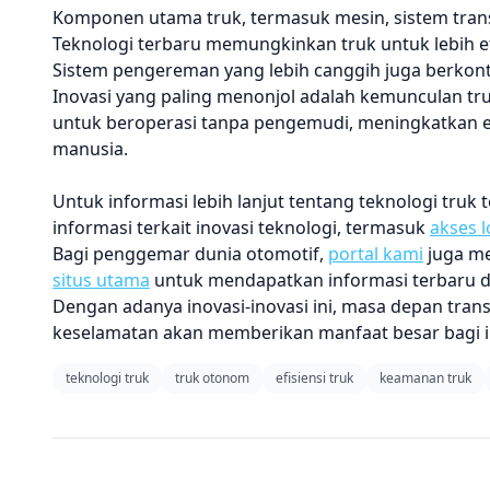
Komponen utama truk, termasuk mesin, sistem trans
Teknologi terbaru memungkinkan truk untuk lebih e
Sistem pengereman yang lebih canggih juga berkon
Inovasi yang paling menonjol adalah kemunculan tr
untuk beroperasi tanpa pengemudi, meningkatkan efi
manusia.
Untuk informasi lebih lanjut tentang teknologi truk 
informasi terkait inovasi teknologi, termasuk
akses l
Bagi penggemar dunia otomotif,
portal kami
juga me
situs utama
untuk mendapatkan informasi terbaru d
Dengan adanya inovasi-inovasi ini, masa depan trans
keselamatan akan memberikan manfaat besar bagi ind
teknologi truk
truk otonom
efisiensi truk
keamanan truk