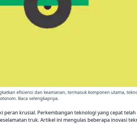
gkatkan efisiensi dan keamanan, termasuk komponen utama, teknol
 otonom. Baca selengkapnya.
iliki peran krusial. Perkembangan teknologi yang cepat te
eselamatan truk. Artikel ini mengulas beberapa inovasi tek