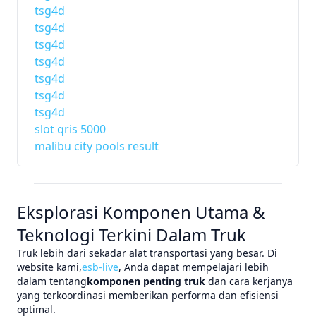
tsg4d
tsg4d
tsg4d
tsg4d
tsg4d
tsg4d
tsg4d
slot qris 5000
malibu city pools result
Eksplorasi Komponen Utama &
Teknologi Terkini Dalam Truk
Truk lebih dari sekadar alat transportasi yang besar. Di
website kami,
esb-live
, Anda dapat mempelajari lebih
dalam tentang
komponen penting truk
dan cara kerjanya
yang terkoordinasi memberikan performa dan efisiensi
optimal.