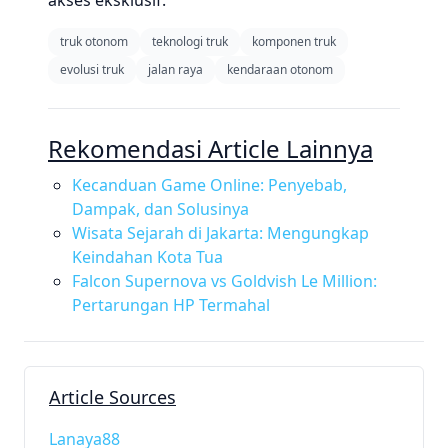
akses eksklusif.
truk otonom
teknologi truk
komponen truk
evolusi truk
jalan raya
kendaraan otonom
Rekomendasi Article Lainnya
Kecanduan Game Online: Penyebab,
Dampak, dan Solusinya
Wisata Sejarah di Jakarta: Mengungkap
Keindahan Kota Tua
Falcon Supernova vs Goldvish Le Million:
Pertarungan HP Termahal
Article Sources
Lanaya88